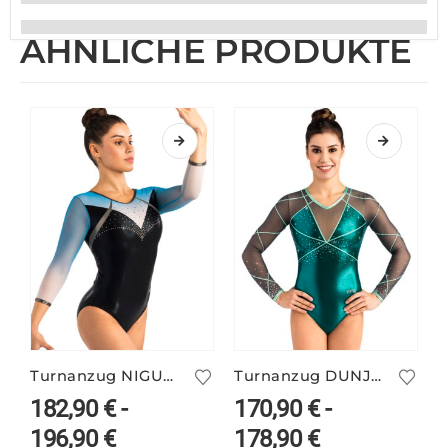
ÄHNLICHE PRODUKTE
Turnanzug NIGUE/7 – 3/4-Arm
Turnanzug DUNJA/1 langarm
182,90
€
-
170,90
€
-
196,90
€
178,90
€