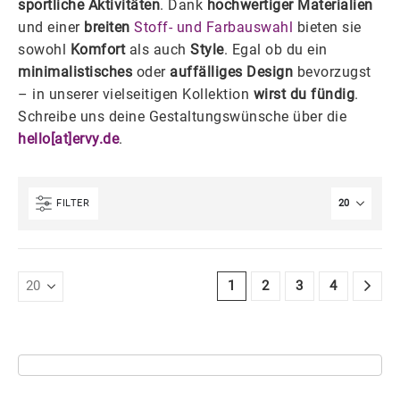
sportliche Aktivitäten
. Dank
hochwertiger Materialien
und einer
breiten
Stoff- und Farbauswahl
bieten sie
sowohl
Komfort
als auch
Style
. Egal ob du ein
minimalistisches
oder
auffälliges Design
bevorzugst
– in unserer vielseitigen Kollektion
wirst du fündig
.
Schreibe uns deine Gestaltungswünsche über die
hello[at]ervy.de
.
FILTER
1
2
3
4