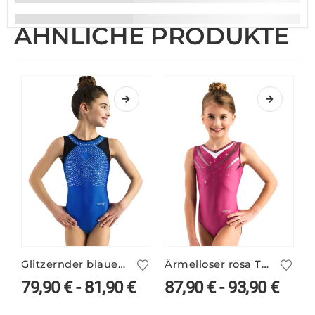
ÄHNLICHE PRODUKTE
Glitzernder blauer Turnanzug ohne Arm – PEGGY/1
Ärmelloser rosa Turnanzug NAU/5
79,90
€
-
81,90
€
87,90
€
-
93,90
€