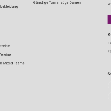
Günstige Turnanzüge Damen
W
nbekleidung
K
K
ereine
E
Vereine
e & Mixed Teams
S