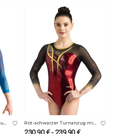
Bedruckter blauer Turnanzug FREEZY/3
Rot-schwarzer Turnanzug mit Netzärmeln – TALITHA/4
230,90
€
-
239,90
€
116,9