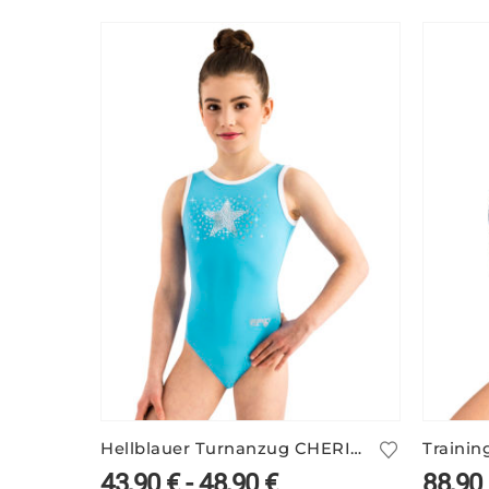
Hellblauer Turnanzug CHERIE/2 mit Sternmotiv
43,90
€
-
48,90
€
88,90