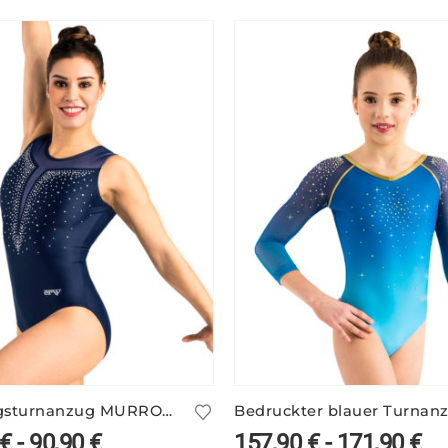
Trainingsturnanzug MURRON/3
€
-
90,90
€
157,90
€
-
171,90
€