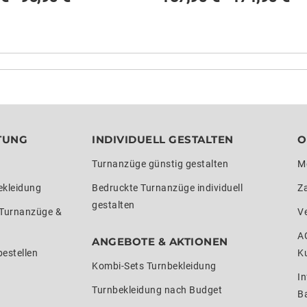
TUNG
INDIVIDUELL GESTALTEN
O
Turnanzüge günstig gestalten
M
ekleidung
Bedruckte Turnanzüge individuell
Z
gestalten
 Turnanzüge &
V
A
ANGEBOTE & AKTIONEN
estellen
K
Kombi-Sets Turnbekleidung
In
Turnbekleidung nach Budget
Ba