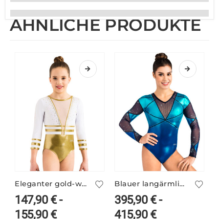
ÄHNLICHE PRODUKTE
Eleganter gold-weißer Turnanzug ANIKE/1
Blauer langärmliger Turnanzug VALERIE/1 mit Farbverlauf
147,90
€
-
395,90
€
-
155,90
€
415,90
€