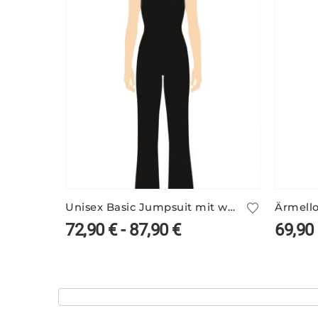
Unisex Basic Jumpsuit mit weitem Bein – viele Farben
72,90
€
-
87,90
€
69,90