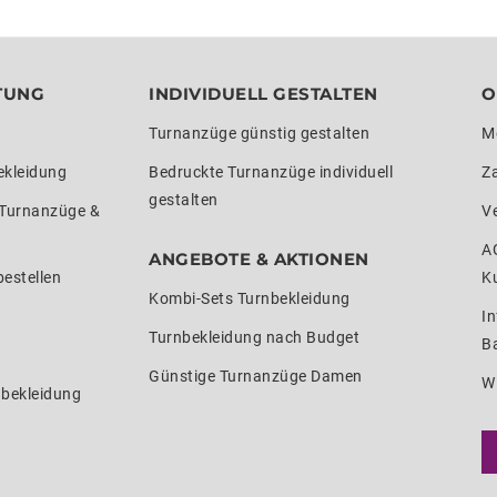
TUNG
INDIVIDUELL GESTALTEN
O
Turnanzüge günstig gestalten
M
ekleidung
Bedruckte Turnanzüge individuell
Z
gestalten
 Turnanzüge &
V
A
ANGEBOTE & AKTIONEN
estellen
K
Kombi-Sets Turnbekleidung
In
Turnbekleidung nach Budget
Ba
Günstige Turnanzüge Damen
W
nbekleidung