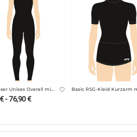
Ärmelloser Unisex Overall mit Stehbund – viele Farben
€
-
76,90
€