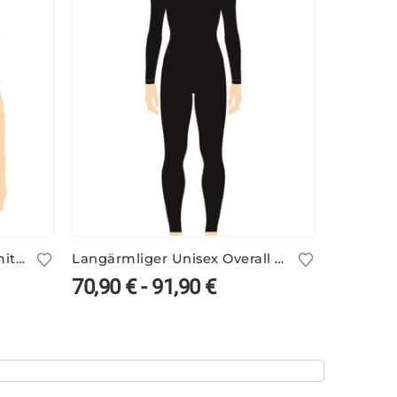
Basic RSG-Kleid Kurzarm mit Stehbund
Langärmliger Unisex Overall – viele Farben
70,90
€
-
91,90
€
68,90