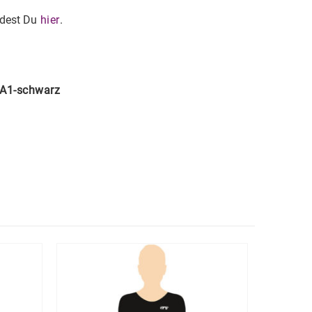
ndest Du
hier
.
A1-schwarz