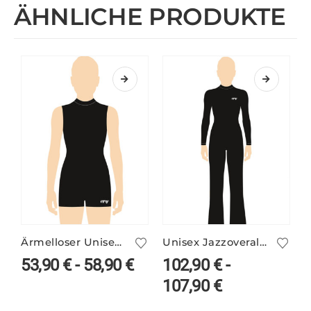
ÄHNLICHE PRODUKTE
Ärmelloser Unisex Catsuit mit Stehbund – viele Farben
Unisex Jazzoverall Langarm mit Stehbund – viele Farben
53,90
€
-
58,90
€
102,90
€
-
107,90
€