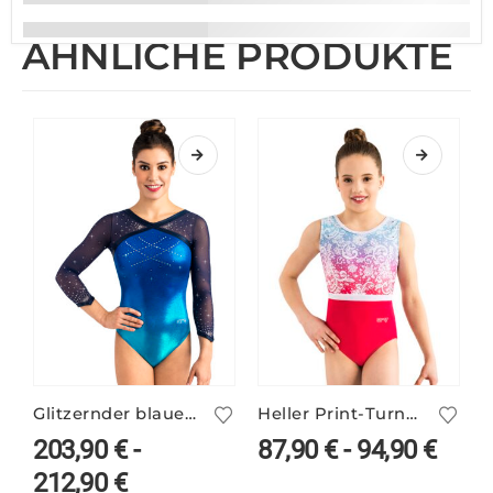
ÄHNLICHE PRODUKTE
Glitzernder blauer Wettkampf Anzug ELSY/3
Heller Print-Turnanzug FEYRA/2
203,90
€
-
87,90
€
-
94,90
€
212,90
€