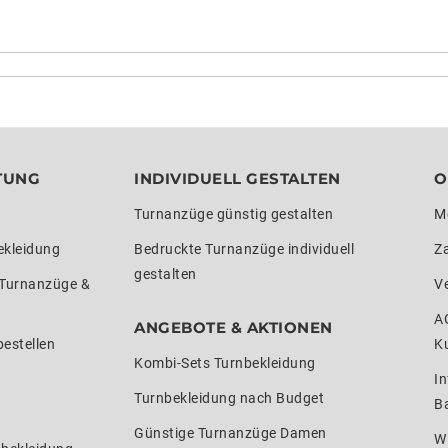
TUNG
INDIVIDUELL GESTALTEN
O
Turnanzüge günstig gestalten
M
ekleidung
Bedruckte Turnanzüge individuell
Z
gestalten
 Turnanzüge &
V
A
ANGEBOTE & AKTIONEN
estellen
K
Kombi-Sets Turnbekleidung
In
Turnbekleidung nach Budget
Ba
Günstige Turnanzüge Damen
W