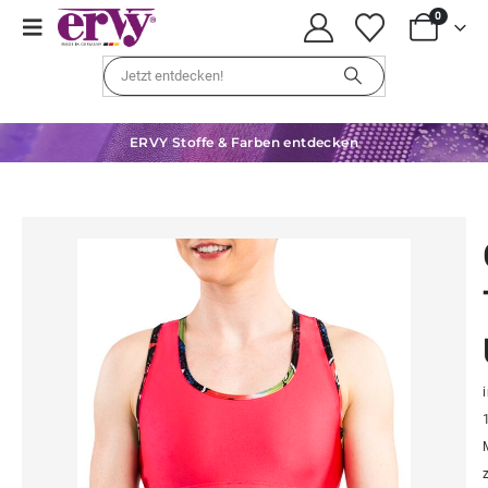
0
ERVY Stoffe & Farben entdecken
i