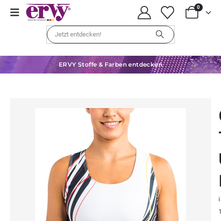
0
ERVY Stoffe & Farben entdecken
i