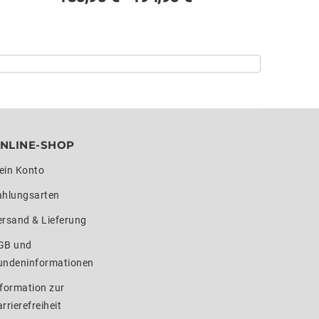
NLINE-SHOP
ein Konto
ahlungsarten
ersand & Lieferung
GB und
undeninformationen
formation zur
rrierefreiheit