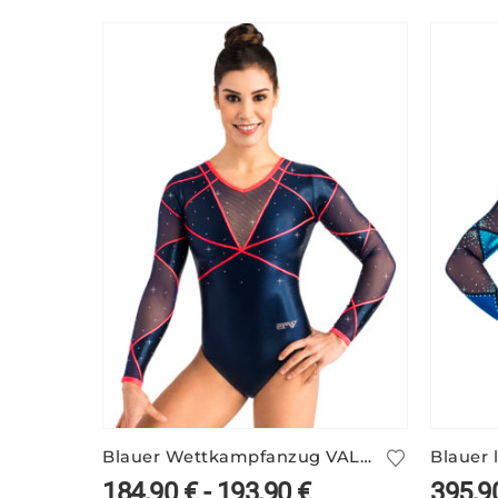
Blauer Wettkampfanzug VALERIE/2 mit Neon
184,90
€
-
193,90
€
395,9