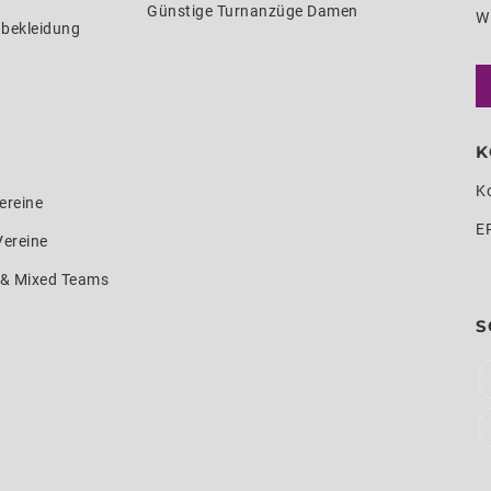
Günstige Turnanzüge Damen
W
nbekleidung
K
K
ereine
E
Vereine
e & Mixed Teams
S