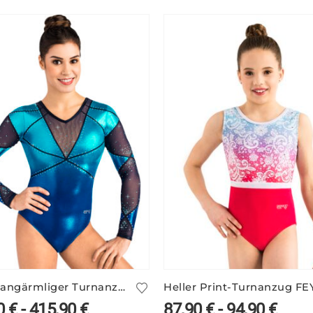
Blauer langärmliger Turnanzug VALERIE/1 mit Farbverlauf
0
€
-
415,90
€
87,90
€
-
94,90
€