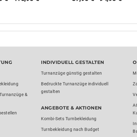
TUNG
INDIVIDUELL GESTALTEN
O
Turnanzüge günstig gestalten
M
ekleidung
Bedruckte Turnanzüge individuell
Z
gestalten
 Turnanzüge &
V
A
ANGEBOTE & AKTIONEN
estellen
K
Kombi-Sets Turnbekleidung
In
Turnbekleidung nach Budget
Ba