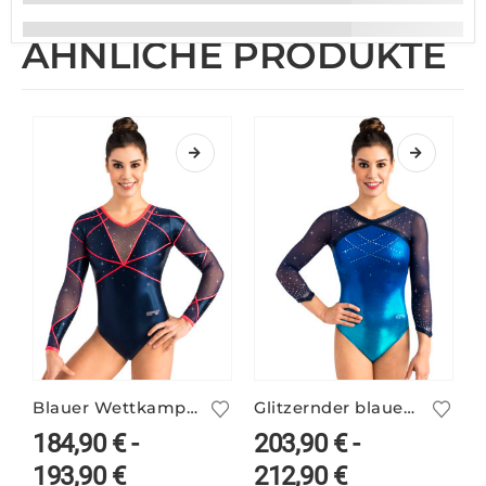
ÄHNLICHE PRODUKTE
Blauer Wettkampfanzug VALERIE/2 mit Neon
Glitzernder blauer Wettkampf Anzug ELSY/3
184,90
€
-
203,90
€
-
193,90
€
212,90
€