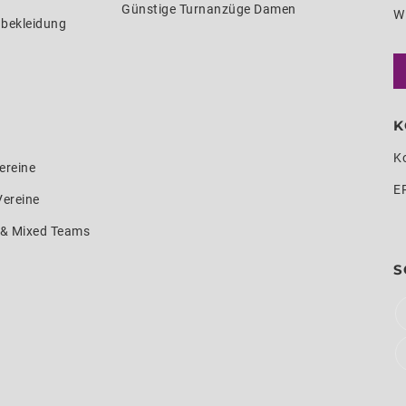
Günstige Turnanzüge Damen
W
nbekleidung
K
K
ereine
E
Vereine
e & Mixed Teams
S