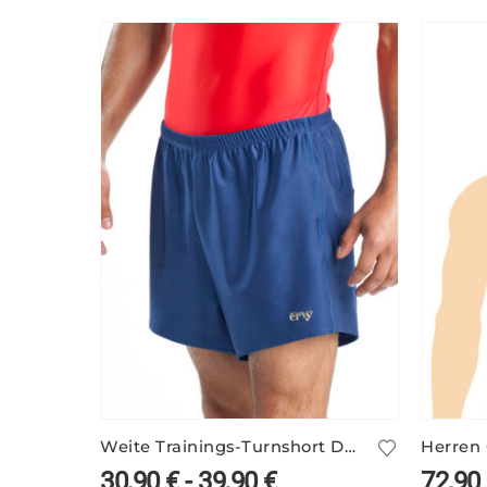
Weite Trainings-Turnshort DEAN/1 – viele Farben
30,90
€
-
39,90
€
72,90