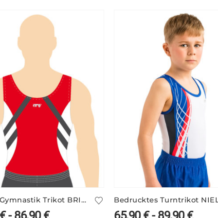
Herren Gymnastik Trikot BRIAN/1 mit Einsätzen
Bedrucktes Turntrikot NIEL
€
-
86,90
€
65,90
€
-
89,90
€