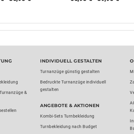
TUNG
INDIVIDUELL GESTALTEN
O
Turnanzüge günstig gestalten
M
ekleidung
Bedruckte Turnanzüge individuell
Z
gestalten
 Turnanzüge &
V
A
ANGEBOTE & AKTIONEN
estellen
K
Kombi-Sets Turnbekleidung
In
Turnbekleidung nach Budget
Ba