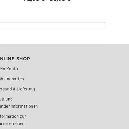
NLINE-SHOP
ein Konto
ahlungsarten
ersand & Lieferung
GB und
undeninformationen
formation zur
rrierefreiheit