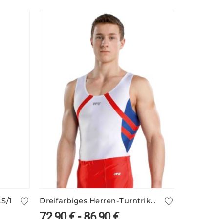
S/1
Dreifarbiges Herren-Turntrikot BRIAN/3 mit glänzenden Einsätzen
72,90
€
-
86,90
€
51,90