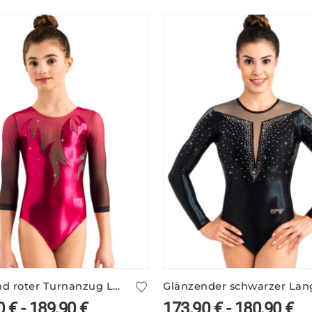
Glänzend roter Turnanzug LORNA/3 mit Ärmelprint
0
€
-
189,90
€
173,90
€
-
180,90
€