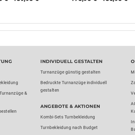
TUNG
INDIVIDUELL GESTALTEN
O
Turnanzüge günstig gestalten
M
ekleidung
Bedruckte Turnanzüge individuell
Z
gestalten
 Turnanzüge &
V
A
ANGEBOTE & AKTIONEN
estellen
K
Kombi-Sets Turnbekleidung
In
Turnbekleidung nach Budget
Ba