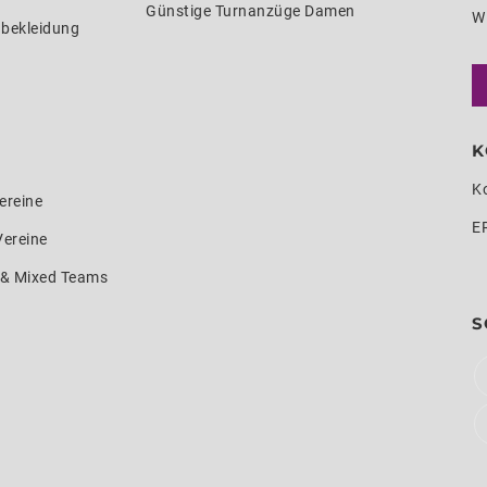
Günstige Turnanzüge Damen
W
nbekleidung
K
K
ereine
E
Vereine
e & Mixed Teams
S