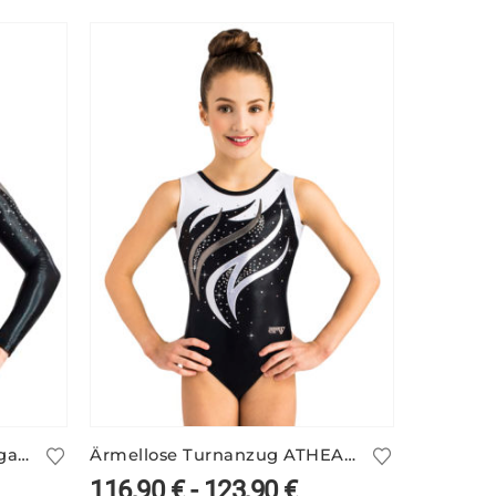
Glänzender schwarzer Langarm-Turnanzug LIV/1
Ärmellose Turnanzug ATHEA/5 – schwarz/weiß
116,90
€
-
123,90
€
147,9