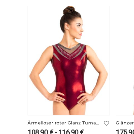
Ärmelloser roter Glanz Turnanzug NAU/1 – mit Tüll
108,90
€
-
116,90
€
175,9