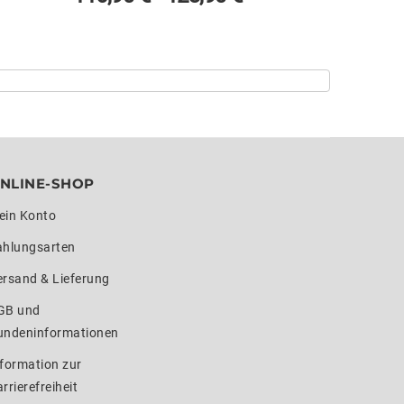
NLINE-SHOP
ein Konto
ahlungsarten
ersand & Lieferung
GB und
undeninformationen
formation zur
rrierefreiheit