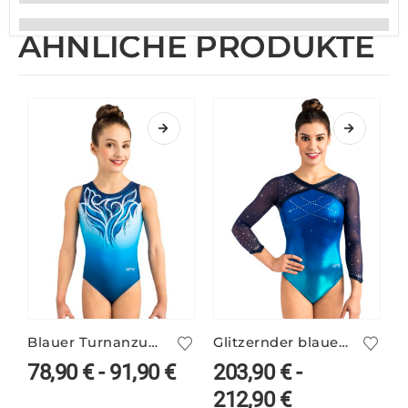
ÄHNLICHE PRODUKTE
Blauer Turnanzug DYLA/1 bedruckt
Glitzernder blauer Wettkampf Anzug ELSY/3
78,90
€
-
91,90
€
203,90
€
-
212,90
€