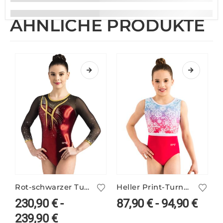
ÄHNLICHE PRODUKTE
Rot-schwarzer Turnanzug mit Netzärmeln – TALITHA/4
Heller Print-Turnanzug FEYRA/2
230,90
€
-
87,90
€
-
94,90
€
239,90
€