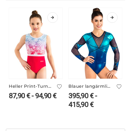
Heller Print-Turnanzug FEYRA/2
Blauer langärmliger Turnanzug VALERIE/1 mit Farbverlauf
87,90
€
-
94,90
€
395,90
€
-
415,90
€