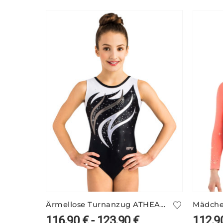
Ärmellose Turnanzug ATHEA/5 – schwarz/weiß
116,90
€
-
123,90
€
112,9