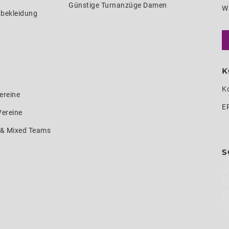
Günstige Turnanzüge Damen
W
nbekleidung
K
K
ereine
E
Vereine
e & Mixed Teams
S