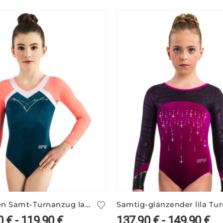
Mädchen Samt-Turnanzug langarm ARIANA/3
0
€
-
119,90
€
137,90
€
-
149,90
€