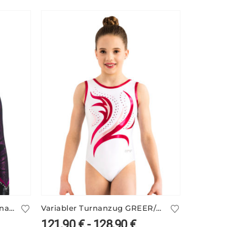
Samtig-glänzender lila Turnanzug ELINA/5
Variabler Turnanzug GREER/2 mit glänzenden Flammen
121,90
€
-
128,90
€
132,9