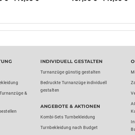
TUNG
INDIVIDUELL GESTALTEN
O
Turnanzüge günstig gestalten
M
ekleidung
Bedruckte Turnanzüge individuell
Z
gestalten
 Turnanzüge &
V
A
ANGEBOTE & AKTIONEN
estellen
K
Kombi-Sets Turnbekleidung
In
Turnbekleidung nach Budget
Ba