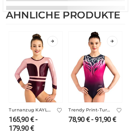
ÄHNLICHE PRODUKTE
Turnanzug KAYLA/2 mit Glitzerstoff
Trendy Print-Turnanzug DYLA/2 – pink-schwarz
165,90
€
-
78,90
€
-
91,90
€
179,90
€