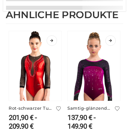
ÄHNLICHE PRODUKTE
Rot-schwarzer Turnanzug MALLORY/3 mit Netzärmeln
Samtig-glänzender lila Turnanzug ELINA/5
201,90
€
-
137,90
€
-
209,90
€
149,90
€