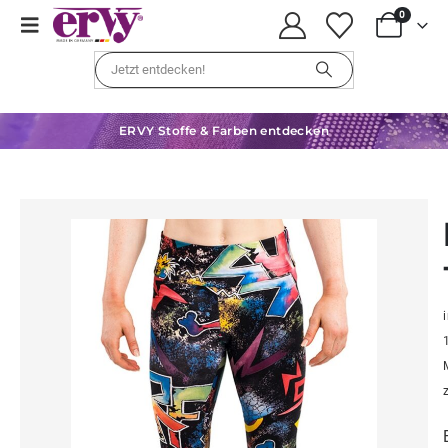
0
ERVY Stoffe & Farben entdecken
i