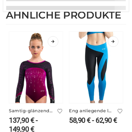
ÄHNLICHE PRODUKTE
Samtig-glänzender lila Turnanzug ELINA/5
Eng anliegende lange Leggings ANDAMAN/4 – zweifarbig
137,90
€
-
58,90
€
-
62,90
€
149,90
€