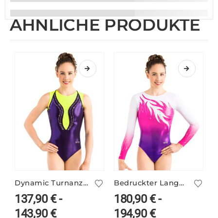
ÄHNLICHE PRODUKTE
Dynamic Turnanzug MALLORY/2 – ohne Arm
Bedruckter Langarm Turnanzug PINA/5 mit Farbverlauf
137,90
€
-
180,90
€
-
143,90
€
194,90
€