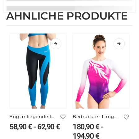
ÄHNLICHE PRODUKTE
Eng anliegende lange Leggings ANDAMAN/4 – zweifarbig
Bedruckter Langarm Turnanzug PINA/5 mit Farbverlauf
58,90
€
-
62,90
€
180,90
€
-
194,90
€