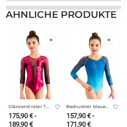
ÄHNLICHE PRODUKTE
Glänzend roter Turnanzug LORNA/3 mit Ärmelprint
Bedruckter blauer Turnanzug FREEZY/3
175,90
€
-
157,90
€
-
189,90
€
171,90
€