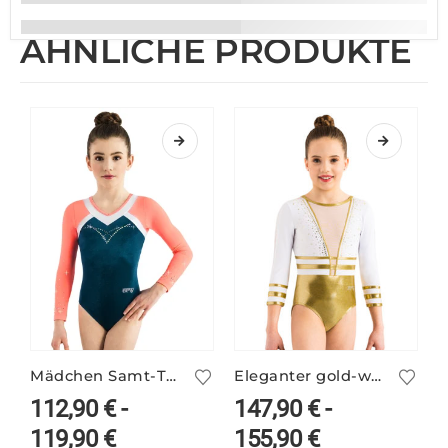
ÄHNLICHE PRODUKTE
Mädchen Samt-Turnanzug langarm ARIANA/3
Eleganter gold-weißer Turnanzug ANIKE/1
112,90
€
-
147,90
€
-
119,90
€
155,90
€