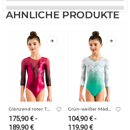
ÄHNLICHE PRODUKTE
Glänzend roter Turnanzug LORNA/3 mit Ärmelprint
Grün-weißer Mädchen Print-Turnanzug ILKA/4
175,90
€
-
104,90
€
-
189,90
€
119,90
€