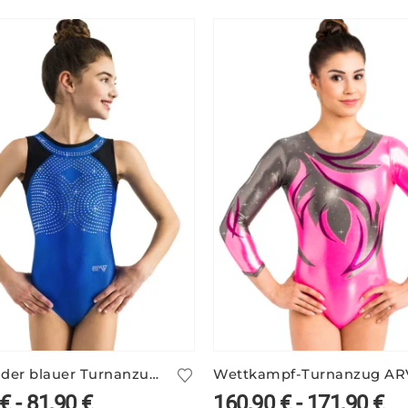
Glitzernder blauer Turnanzug ohne Arm – PEGGY/1
€
-
81,90
€
160,90
€
-
171,90
€