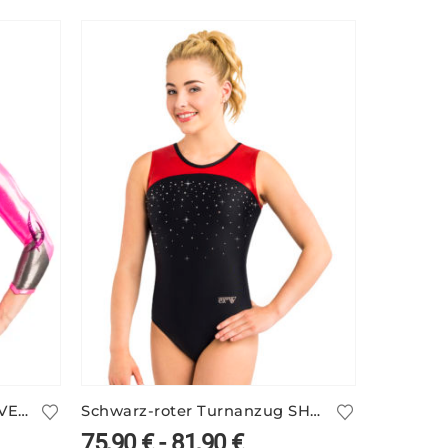
Wettkampf-Turnanzug ARVENN/8 mit geschwungenem Design
Schwarz-roter Turnanzug SHERATA/10 ohne Arm
75,90
€
-
81,90
€
137,9