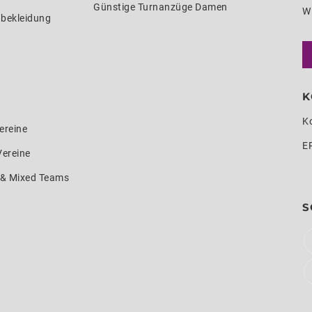
Günstige Turnanzüge Damen
W
nbekleidung
K
K
ereine
E
Vereine
e & Mixed Teams
S