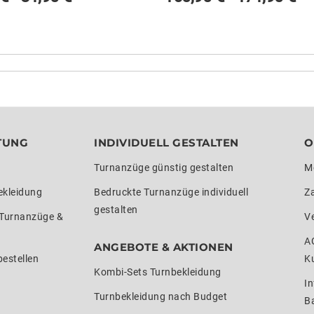
TUNG
INDIVIDUELL GESTALTEN
O
Turnanzüge günstig gestalten
M
ekleidung
Bedruckte Turnanzüge individuell
Z
gestalten
 Turnanzüge &
V
A
ANGEBOTE & AKTIONEN
estellen
K
Kombi-Sets Turnbekleidung
In
Turnbekleidung nach Budget
Ba