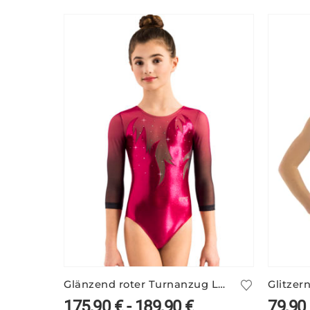
Glänzend roter Turnanzug LORNA/3 mit Ärmelprint
175,90
€
-
189,90
€
79,90