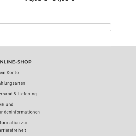
NLINE-SHOP
ein Konto
ahlungsarten
ersand & Lieferung
GB und
undeninformationen
formation zur
rrierefreiheit