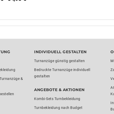
TUNG
INDIVIDUELL GESTALTEN
O
Turnanzüge günstig gestalten
M
ekleidung
Bedruckte Turnanzüge individuell
Z
gestalten
 Turnanzüge &
V
A
ANGEBOTE & AKTIONEN
estellen
K
Kombi-Sets Turnbekleidung
In
Turnbekleidung nach Budget
Ba