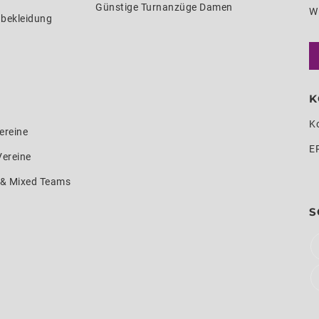
Günstige Turnanzüge Damen
W
nbekleidung
K
K
ereine
E
Vereine
e & Mixed Teams
S