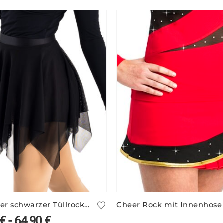
Eleganter schwarzer Tüllrock UMBRIA/1 – viele Farben
€
-
64,90
€