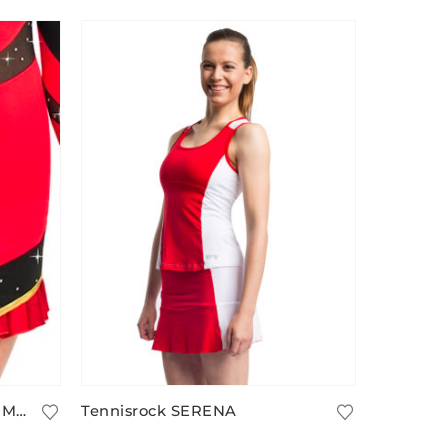
Cheer Rock mit Innenhose MISSOURI/1
Tennisrock SERENA
63,90