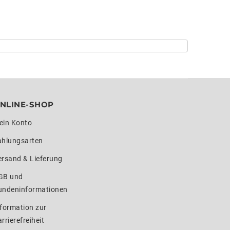
NLINE-SHOP
ein Konto
ahlungsarten
ersand & Lieferung
GB und
undeninformationen
formation zur
rrierefreiheit