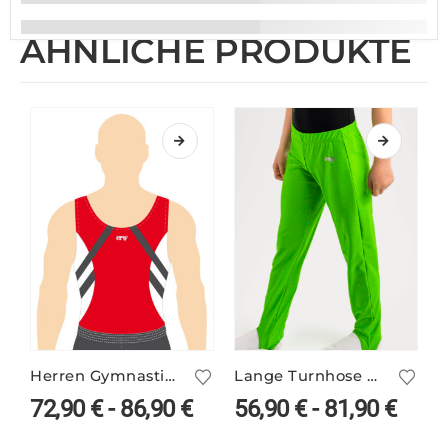
ÄHNLICHE PRODUKTE
Herren Gymnastik Trikot BRIAN/1 mit Einsätzen
Lange Turnhose LUIGI/1 mit Silikonbund – viele Farben
72,90
€
-
86,90
€
56,90
€
-
81,90
€