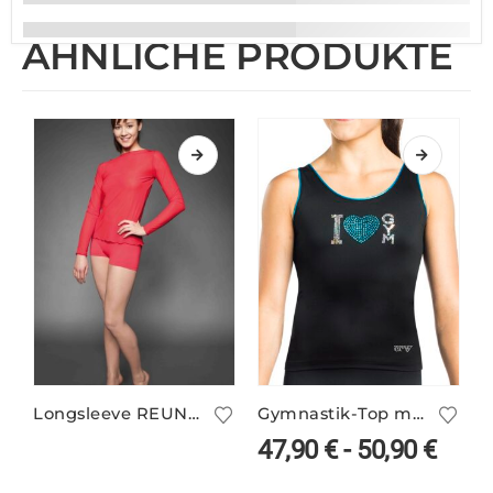
ÄHNLICHE PRODUKTE
Longsleeve REUNION/1
Gymnastik-Top mit I love Gym Glitzermotiv – GUADELOUPE/5
47,90
€
-
50,90
€