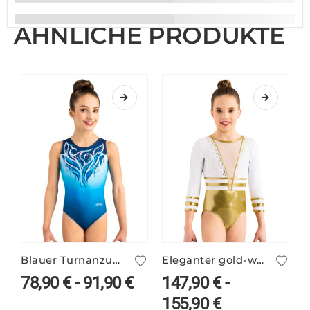
ÄHNLICHE PRODUKTE
Blauer Turnanzug DYLA/1 bedruckt
Eleganter gold-weißer Turnanzug ANIKE/1
78,90
€
-
91,90
€
147,90
€
-
155,90
€