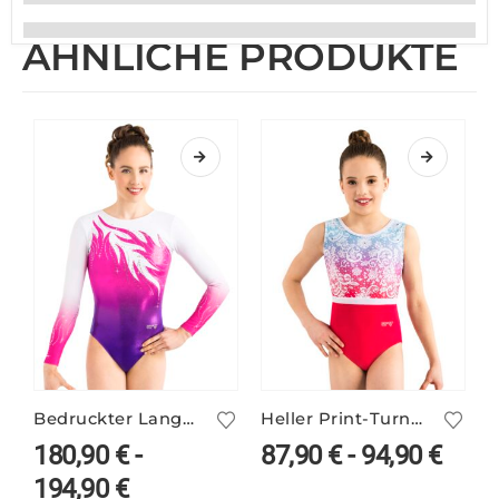
ÄHNLICHE PRODUKTE
Bedruckter Langarm Turnanzug PINA/5 mit Farbverlauf
Heller Print-Turnanzug FEYRA/2
180,90
€
-
87,90
€
-
94,90
€
194,90
€