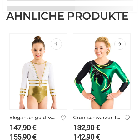
ÄHNLICHE PRODUKTE
Eleganter gold-weißer Turnanzug ANIKE/1
Grün-schwarzer Turnanzug ARVENN/4
147,90
€
-
132,90
€
-
155,90
€
142,90
€