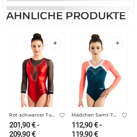
ÄHNLICHE PRODUKTE
Rot-schwarzer Turnanzug MALLORY/3 mit Netzärmeln
Mädchen Samt-Turnanzug langarm ARIANA/3
201,90
€
-
112,90
€
-
209,90
€
119,90
€