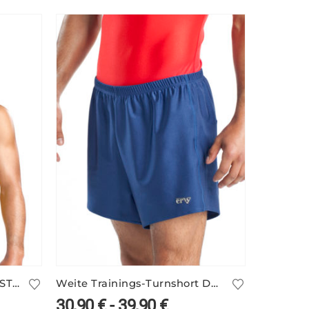
Gelb-schwarzes Turntrikot STEVEN/1
Weite Trainings-Turnshort DEAN/1 – viele Farben
30,90
€
-
39,90
€
65,90