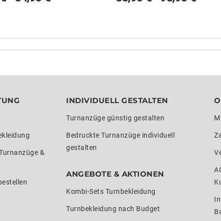
TUNG
INDIVIDUELL GESTALTEN
O
Turnanzüge günstig gestalten
M
ekleidung
Bedruckte Turnanzüge individuell
Z
gestalten
 Turnanzüge &
V
A
ANGEBOTE & AKTIONEN
estellen
K
Kombi-Sets Turnbekleidung
In
Turnbekleidung nach Budget
Ba