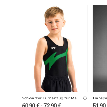
Schwarzer Turnanzug für Männer NIKLAS/1
60,90
€
-
72,90
€
51,90