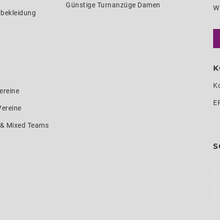
Günstige Turnanzüge Damen
W
nbekleidung
K
K
ereine
E
Vereine
e & Mixed Teams
S