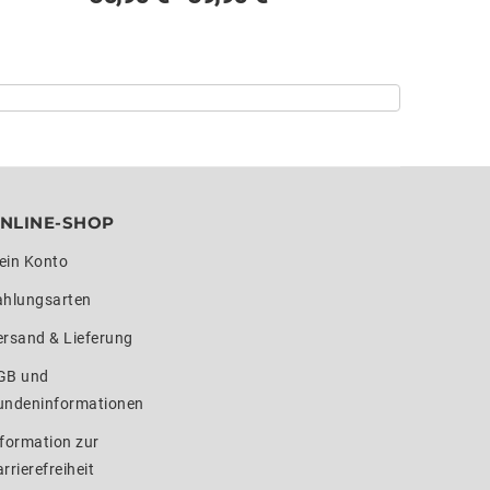
NLINE-SHOP
ein Konto
ahlungsarten
ersand & Lieferung
GB und
undeninformationen
formation zur
rrierefreiheit