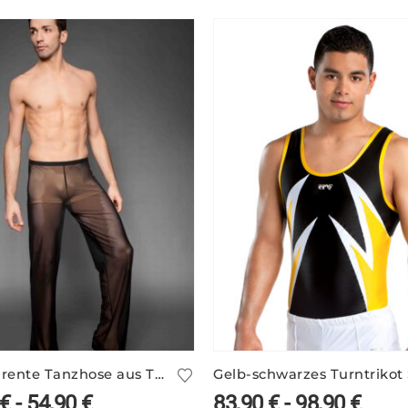
Transparente Tanzhose aus Tüll in schwarz – viele Farben
€
-
54,90
€
83,90
€
-
98,90
€