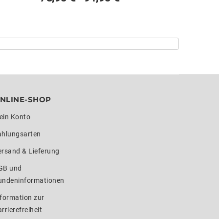
NLINE-SHOP
ein Konto
ahlungsarten
ersand & Lieferung
GB und
undeninformationen
formation zur
rrierefreiheit