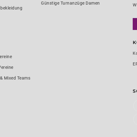
Günstige Turnanzüge Damen
W
nbekleidung
K
K
ereine
E
Vereine
e & Mixed Teams
S