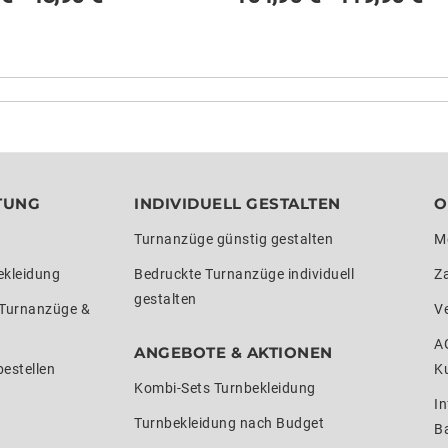
TUNG
INDIVIDUELL GESTALTEN
O
Turnanzüge günstig gestalten
M
ekleidung
Bedruckte Turnanzüge individuell
Z
gestalten
 Turnanzüge &
V
A
ANGEBOTE & AKTIONEN
estellen
K
Kombi-Sets Turnbekleidung
In
Turnbekleidung nach Budget
Ba