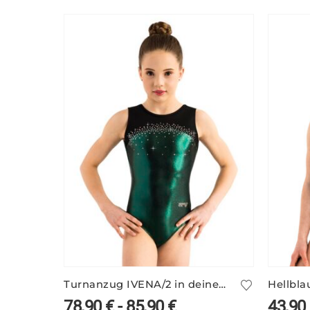
Turnanzug IVENA/2 in deinen Farben
78,90
€
-
85,90
€
43,90