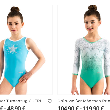
Hellblauer Turnanzug CHERIE/2 mit Sternmotiv
€
-
48,90
€
104,90
€
-
119,90
€