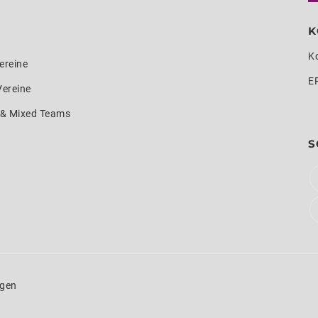
K
K
ereine
E
Vereine
e & Mixed Teams
S
ngen