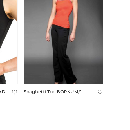
Langes ärmelloses Top GUADELOUPE/14 mit Glanz
Spaghetti Top BORKUM/1
37,90