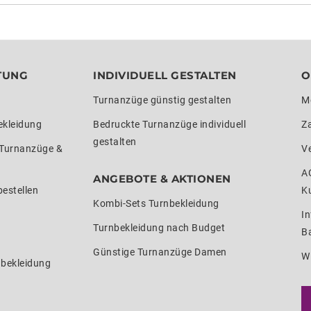
TUNG
INDIVIDUELL GESTALTEN
O
Turnanzüge günstig gestalten
M
ekleidung
Bedruckte Turnanzüge individuell
Z
gestalten
 Turnanzüge &
V
A
ANGEBOTE & AKTIONEN
estellen
K
Kombi-Sets Turnbekleidung
In
Turnbekleidung nach Budget
Ba
Günstige Turnanzüge Damen
W
nbekleidung