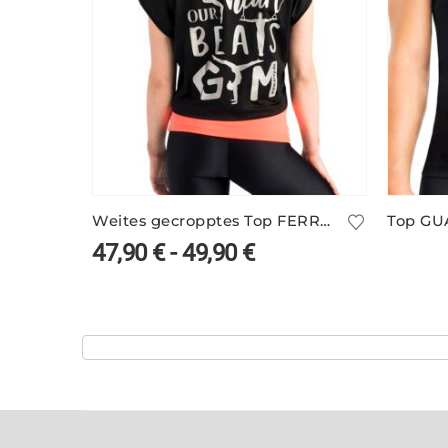
Weites gecropptes Top FERRING/1 – viele Farben und mit Rückenprint
Top G
47,90
€
-
49,90
€