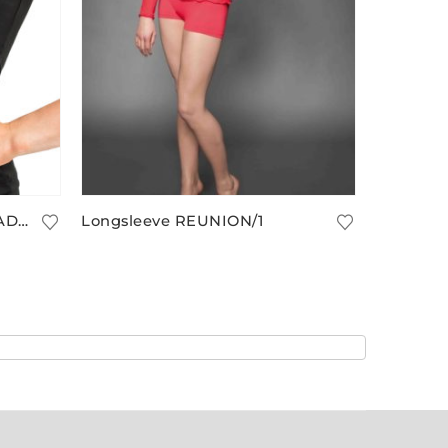
Langes ärmelloses Top GUADELOUPE/14 mit Glanz
Longsleeve REUNION/1
37,90