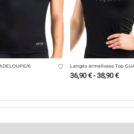
UADELOUPE/6
36,90
€
-
38,90
€