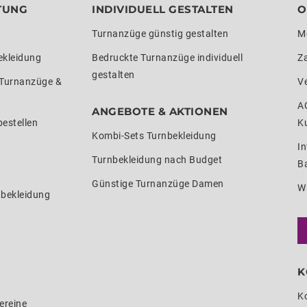
TUNG
INDIVIDUELL GESTALTEN
O
Turnanzüge günstig gestalten
M
ekleidung
Bedruckte Turnanzüge individuell
Z
gestalten
 Turnanzüge &
V
A
ANGEBOTE & AKTIONEN
estellen
K
Kombi-Sets Turnbekleidung
In
Turnbekleidung nach Budget
Ba
Günstige Turnanzüge Damen
W
nbekleidung
K
K
ereine