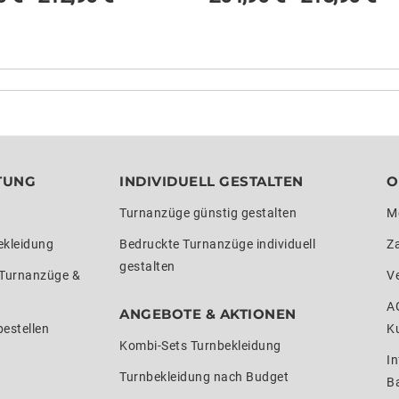
TUNG
INDIVIDUELL GESTALTEN
O
Turnanzüge günstig gestalten
M
ekleidung
Bedruckte Turnanzüge individuell
Z
gestalten
 Turnanzüge &
V
A
ANGEBOTE & AKTIONEN
estellen
K
Kombi-Sets Turnbekleidung
In
Turnbekleidung nach Budget
Ba