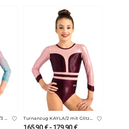
Turnanzug ALEXANDRINA/3 mit 3/4-Arm
Turnanzug KAYLA/2 mit Glitzerstoff
165,90
€
-
179,90
€
78,90