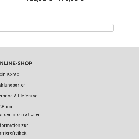
NLINE-SHOP
ein Konto
ahlungsarten
ersand & Lieferung
GB und
undeninformationen
formation zur
rrierefreiheit