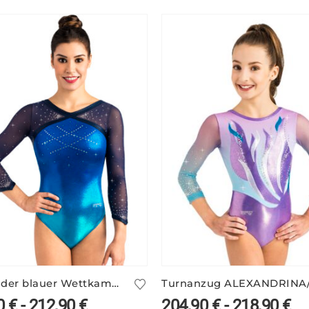
Glitzernder blauer Wettkampf Anzug ELSY/3
0
€
-
212,90
€
204,90
€
-
218,90
€