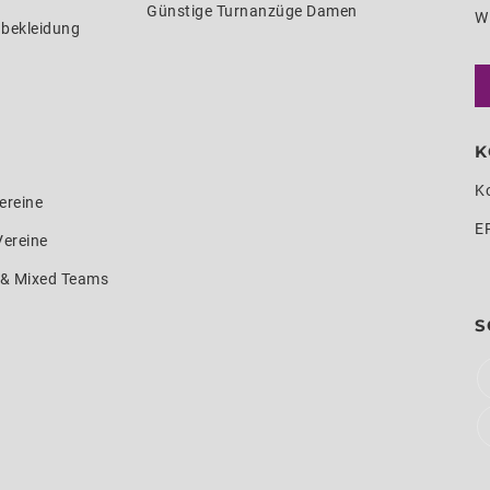
Günstige Turnanzüge Damen
W
nbekleidung
K
K
ereine
E
Vereine
e & Mixed Teams
S