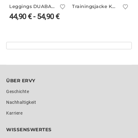
Leggings DUABA/1 mit breitem Bund – viele Farben
Trainingsjacke KORFU I
44,90
€
-
54,90
€
ÜBER ERVY
Geschichte
Nachhaltigkeit
Karriere
WISSENSWERTES