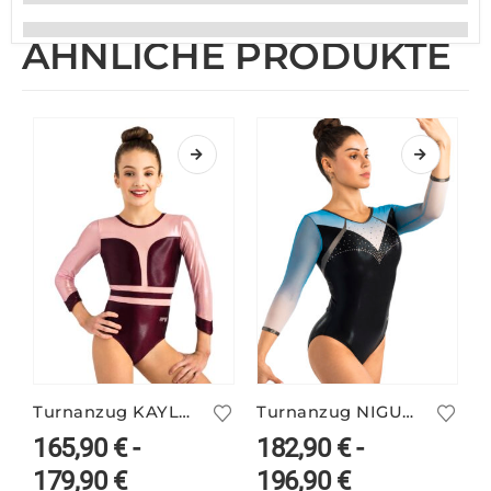
ÄHNLICHE PRODUKTE
Turnanzug KAYLA/2 mit Glitzerstoff
Turnanzug NIGUE/7 – 3/4-Arm
T
165,90
€
-
182,90
€
-
179,90
€
196,90
€