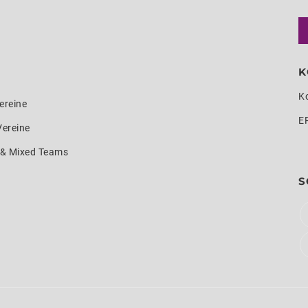
K
K
ereine
E
Vereine
e & Mixed Teams
S