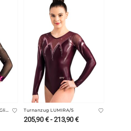
Turnanzug FENELLA/1 mit Glitzer
Turnanzug LUMIRA/5
205,90
€
-
213,90
€
104,9