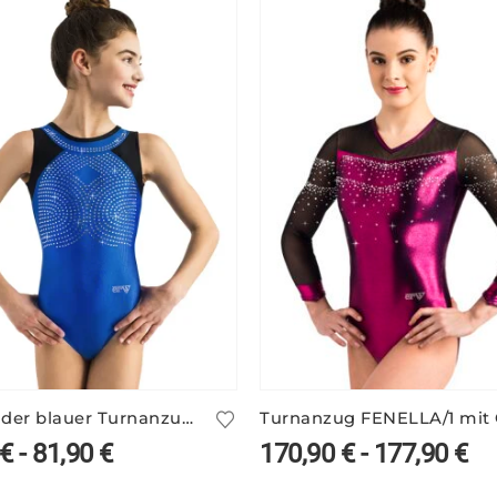
Glitzernder blauer Turnanzug ohne Arm – PEGGY/1
€
-
81,90
€
170,90
€
-
177,90
€