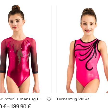
Glänzend roter Turnanzug LORNA/3 mit Ärmelprint
Turnanzug VIKA/1
0
€
-
189,90
€