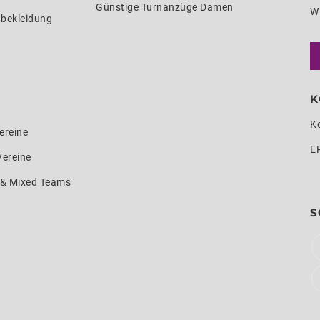
Günstige Turnanzüge Damen
W
nbekleidung
K
K
ereine
E
Vereine
e & Mixed Teams
S