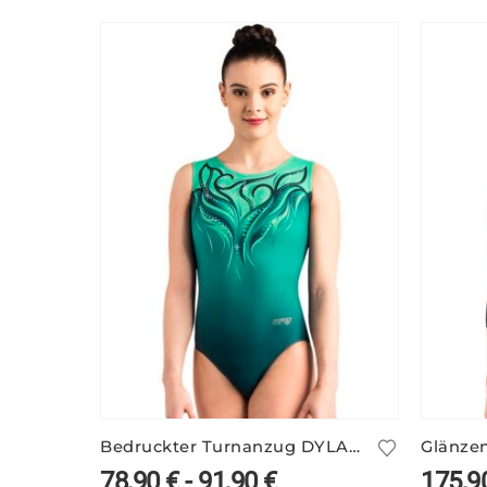
Bedruckter Turnanzug DYLA/3 ohne Arm
78,90
€
-
91,90
€
175,9