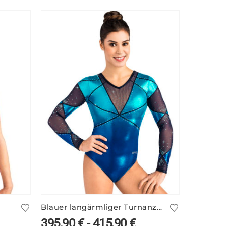
Blauer langärmliger Turnanzug VALERIE/1 mit Farbverlauf
395,90
€
-
415,90
€
43,90