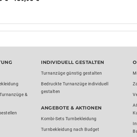
TUNG
INDIVIDUELL GESTALTEN
O
Turnanzüge günstig gestalten
M
ekleidung
Bedruckte Turnanzüge individuell
Z
gestalten
 Turnanzüge &
V
A
ANGEBOTE & AKTIONEN
estellen
K
Kombi-Sets Turnbekleidung
In
Turnbekleidung nach Budget
Ba