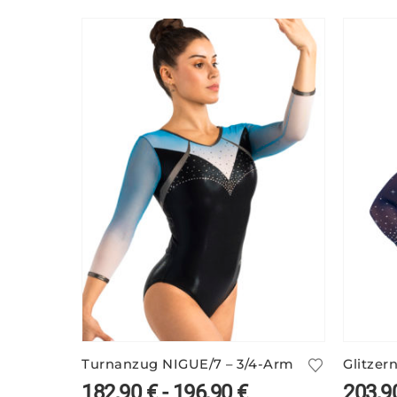
Turnanzug NIGUE/7 – 3/4-Arm
182,90
€
-
196,90
€
203,9