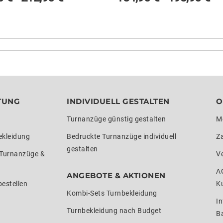
TUNG
INDIVIDUELL GESTALTEN
O
Turnanzüge günstig gestalten
M
ekleidung
Bedruckte Turnanzüge individuell
Z
gestalten
 Turnanzüge &
V
A
ANGEBOTE & AKTIONEN
estellen
K
Kombi-Sets Turnbekleidung
In
Turnbekleidung nach Budget
Ba