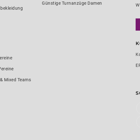
Günstige Turnanzüge Damen
W
nbekleidung
K
K
ereine
E
Vereine
e & Mixed Teams
S