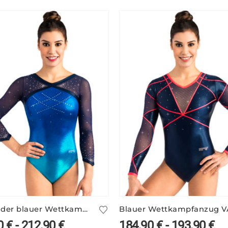
Glitzernder blauer Wettkampf Anzug ELSY/3
0
€
-
212,90
€
184,90
€
-
193,90
€