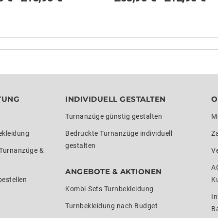
TUNG
INDIVIDUELL GESTALTEN
O
Turnanzüge günstig gestalten
M
ekleidung
Bedruckte Turnanzüge individuell
Z
gestalten
 Turnanzüge &
V
A
ANGEBOTE & AKTIONEN
estellen
K
Kombi-Sets Turnbekleidung
In
Turnbekleidung nach Budget
Ba