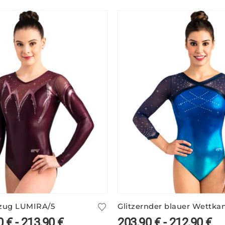
zug LUMIRA/5
0
€
-
213,90
€
203,90
€
-
212,90
€