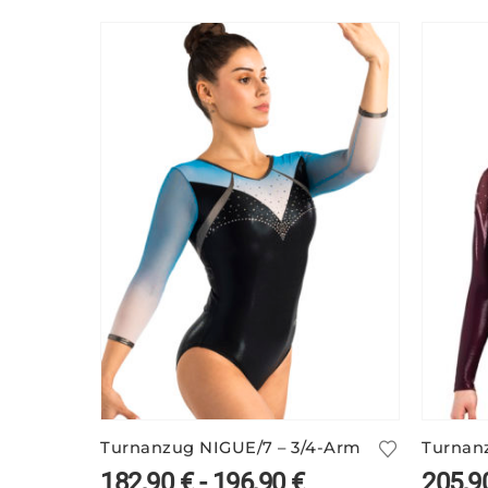
Turnanzug NIGUE/7 – 3/4-Arm
Turnan
182,90
€
-
196,90
€
205,9