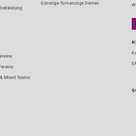
Günstige Turnanzüge Damen
W
nbekleidung
K
K
ereine
E
Vereine
e & Mixed Teams
S