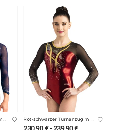
Glitzernder blauer Wettkampf Anzug ELSY/3
Rot-schwarzer Turnanzug mit Netzärmeln – TALITHA/4
230,90
€
-
239,90
€
78,90