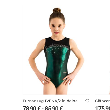
Turnanzug IVENA/2 in deinen Farben
78,90
€
-
85,90
€
175,9