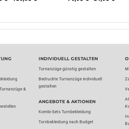
TUNG
INDIVIDUELL GESTALTEN
O
Turnanzüge günstig gestalten
M
ekleidung
Bedruckte Turnanzüge individuell
Z
gestalten
 Turnanzüge &
V
A
ANGEBOTE & AKTIONEN
estellen
K
Kombi-Sets Turnbekleidung
In
Turnbekleidung nach Budget
Ba