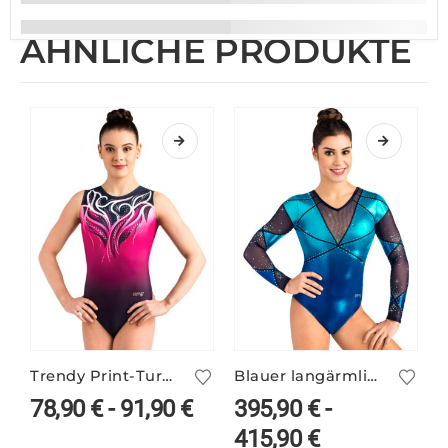
ÄHNLICHE PRODUKTE
Trendy Print-Turnanzug DYLA/2 – pink-schwarz
Blauer langärmliger Turnanzug VALERIE/1 mit Farbverlauf
78,90
€
-
91,90
€
395,90
€
-
415,90
€