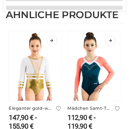
ÄHNLICHE PRODUKTE
Eleganter gold-weißer Turnanzug ANIKE/1
Mädchen Samt-Turnanzug langarm ARIANA/3
147,90
€
-
112,90
€
-
155,90
€
119,90
€